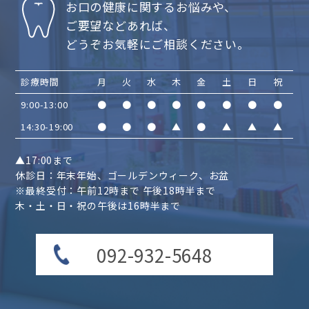
お口の健康に関するお悩みや、
ご要望などあれば、
どうぞお気軽にご相談ください。
診療時間
月
火
水
木
金
土
日
祝
9:00-13:00
●
●
●
●
●
●
●
●
14:30-19:00
●
●
●
▲
●
▲
▲
▲
▲17:00まで
休診日：年末年始、ゴールデンウィーク、お盆
※最終受付：午前12時まで 午後18時半まで
木・土・日・祝の午後は16時半まで
092-932-5648