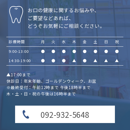
お口の健康に関するお悩みや、
ご要望などあれば、
どうぞお気軽にご相談ください。
診療時間
月
火
水
木
金
土
日
祝
9:00-13:00
●
●
●
●
●
●
●
●
14:30-19:00
●
●
●
▲
●
▲
▲
▲
▲17:00まで
休診日：年末年始、ゴールデンウィーク、お盆
※最終受付：午前12時まで 午後18時半まで
木・土・日・祝の午後は16時半まで
092-932-5648